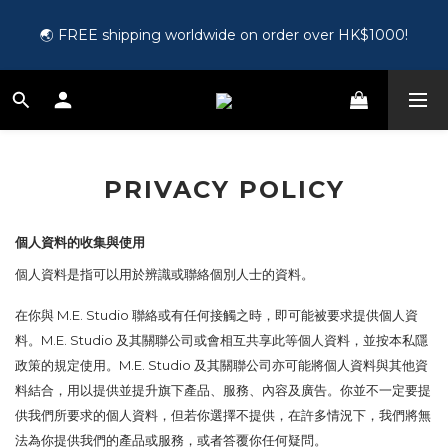
🎵 第一次接觸訂製耳機？歡迎到 Showroom 免費體驗【按此】
🌏 FREE shipping worldwide on order over HK$1000!
🛍️ Register as a member and get HK$50 for free!【Click 
here】
🎵 第一次接觸訂製耳機？歡迎到 Showroom 免費體驗【按此】
PRIVACY POLICY
個人資料的收集與使用
個人資料是指可以用於辨識或聯絡個別人士的資料。
在你與
M.E. Studio
聯絡或有任何接觸之時，即可能被要求提供個人資
料。M.E. Studio
及其關聯公司或會相互共享此等個人資料，並按本私隱
政策的規定使用。M.E. Studio
及其關聯公司亦可能將個人資料與其他資
料結合，用以提供並提升旗下產品、服務、內容及廣告。你並不一定要提
供我們所要求的個人資料，但若你選擇不提供，在許多情況下，我們將無
法為你提供我們的產品或服務，或者答覆你任何疑問。