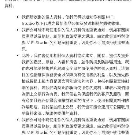
資料。
我們所收集的個人資料，使我們得以通知你有關
M.E.
Studio
旗下代理之最新產品公佈及發送相關的購物收據。
我們亦可能不時使用你的個人資料傳送重要通知，例如有關購
買產品以及條款、細則和政策變更之通訊。由於此等資料對你
與
M.E. Studio
的互動至關重要，因此你不可選擇拒收這些通
訊。
此外，我們會使用相關個人資料協助建立、開發、提供及提升
我們的產品、服務、內容和廣告，並作防損及防詐騙用途。我
們也可能基於帳戶和網絡安全目的而使用你的個人資料，這類
目的包括確保服務安全以保障所有使用者的利益，以及預先篩
檢或掃描上載內容是否含可能違法的內容，包括有關兒童性剝
削的資料。若我們為防止詐騙而使用你的資料，即表示我們認
為網上交易行為有異。我們僅在為保護我們的客戶及服務，而
有必要且經評估屬合法權益範圍的情況下，使用有關資料作防
詐騙用途。對於某些網上交易，我們也可能會運用可公開取用
的資料來源，驗證你提供的資料。
我們亦可能不時使用你的個人資料傳送重要通知，例如有關購
買產品以及條款、細則和政策變更之通訊。由於此等資料對你
與
M.E. Studio
的互動至關重要，因此你不可選擇拒收這些通