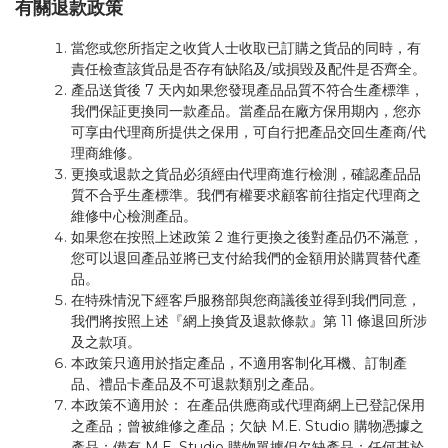
有關退款政策
當您或您所指定之收貨人士收取已訂購之貨品的同時，有
責任檢查該貨品是否存有缺陷及/或損毀及配件是否齊全。
產品送貨後 7 天內如果您發現產品品質不符合生產標準，
我們保証更換同一款產品。當產品在廠方保用期內，您亦
可享由代理商所提供之保用，可自行把產品交回生產商/代
理商維修。
更換或退款之貨品必須經由代理商進行檢測，確認產品品
質不合乎生產標準。我們有權要求顧客前往指定代理商之
維修中心檢測產品。
如果您在按照上述政策 2 進行更換之後對產品仍不滿意，
您可以退回產品並將已支付給我們的金額用於購買替代產
品。
在特殊情況下經客戶服務部與您商議後並得到我們同意，
我們將按照上述『網上換貨及退款條款』第 11 條退回所涉
及之款項。
本政策只適用於指定產品，不適用客制化耳機、訂制產
品、禮品卡產品及不可退款類別之產品。
本政策不適用於： 在產品供應商或代理商網上已登記保用
之產品；曾被維修之產品；欠缺 M.E. Studio 購物憑據之
產品；備有 M.E. Studio 購物單據但欠缺產品；任何基於