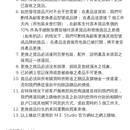
已簽收之貨品。
如您發現貨品尺吋不合乎您需要：在產品送貨前，我們可
酌情為顧客更換產品型號或品牌； 在產品送貨後 7 個工作
天內（而包裝未曾打開），在顧客支付原本貨品售價的
10% 作為手續附加費並補付原來貨品和替換貨品之差價
（如有的話）的情況下，我們可酌情為顧客更換其他型號
或品牌的貨品； 在產品送貨後而包裝已被打開，將不會安
排產品更換。
更換之貨品必須連同完整包裝、配件、說明書及未填寫之
保用証一併退回。
更換之貨品必須沒有損壞、損毀及曾經濕水之現象。
已於網上登記保用或曾被維修之產品不可更換。
貨品必須與所有購買時所附送之贈品及購物金一併退還，
否則我們將從退款中扣除該贈品的價值。
在特殊情況下經客戶服務部與您商議後並得到我們同意，
我們將退回網上購物所涉及之款項到您用作付款的相關付
款户口或其他閣下同意的方式。退款需時約 5 個工作天。
更換貨品衍生的來回運費由買家承擔。
以上條款只適用於 M.E. Studio 官方網站之網上購物。