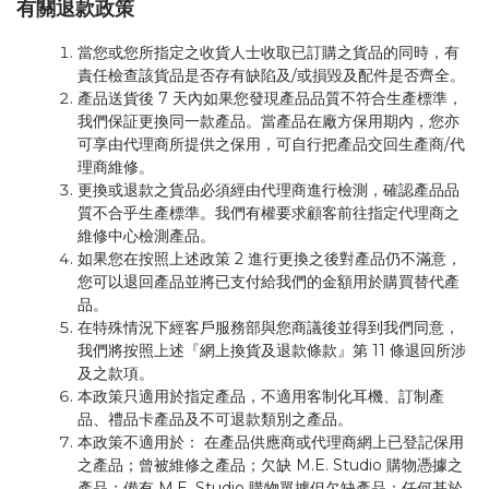
有關退款政策
當您或您所指定之收貨人士收取已訂購之貨品的同時，有
責任檢查該貨品是否存有缺陷及/或損毀及配件是否齊全。
產品送貨後 7 天內如果您發現產品品質不符合生產標準，
我們保証更換同一款產品。當產品在廠方保用期內，您亦
可享由代理商所提供之保用，可自行把產品交回生產商/代
理商維修。
更換或退款之貨品必須經由代理商進行檢測，確認產品品
質不合乎生產標準。我們有權要求顧客前往指定代理商之
維修中心檢測產品。
如果您在按照上述政策 2 進行更換之後對產品仍不滿意，
您可以退回產品並將已支付給我們的金額用於購買替代產
品。
在特殊情況下經客戶服務部與您商議後並得到我們同意，
我們將按照上述『網上換貨及退款條款』第 11 條退回所涉
及之款項。
本政策只適用於指定產品，不適用客制化耳機、訂制產
品、禮品卡產品及不可退款類別之產品。
本政策不適用於： 在產品供應商或代理商網上已登記保用
之產品；曾被維修之產品；欠缺 M.E. Studio 購物憑據之
產品；備有 M.E. Studio 購物單據但欠缺產品；任何基於