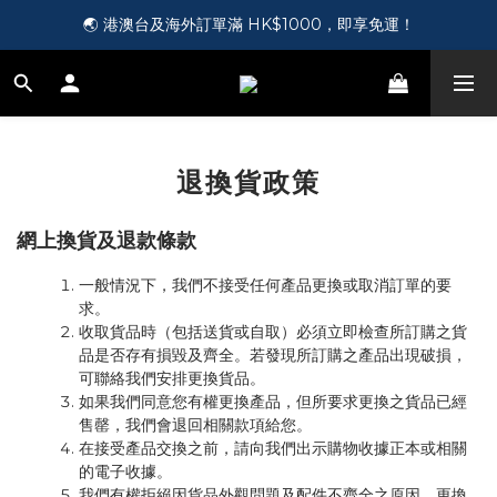
🎵 第一次接觸訂製耳機？歡迎到 Showroom 免費體驗【按此】
🌏 港澳台及海外訂單滿 HK$1000，即享免運！
🛍️ 成為新會員即送您 HK$50，即領即用！【按此】
🎵 第一次接觸訂製耳機？歡迎到 Showroom 免費體驗【按此】
退換貨政策
網上換貨及退款條款
一般情況下，我們不接受任何產品更換或取消訂單的要
求。
收取貨品時（包括送貨或自取）必須立即檢查所訂購之貨
品是否存有損毀及齊全。若發現所訂購之產品出現破損，
可聯絡我們安排更換貨品。
如果我們同意您有權更換產品，但所要求更換之貨品已經
售罄，我們會退回相關款項給您。
在接受產品交換之前，請向我們出示購物收據正本或相關
的電子收據。
我們有權拒絕因貨品外觀問題及配件不齊全之原因，更換