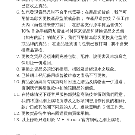
已簽收之貨品。
如您發現貨品尺吋不合乎您需要：在產品送貨前，我們可
酌情為顧客更換產品型號或品牌； 在產品送貨後 7 個工作
天內（而包裝未曾打開），在顧客支付原本貨品售價的
10% 作為手續附加費並補付原來貨品和替換貨品之差價
（如有的話）的情況下，我們可酌情為顧客更換其他型號
或品牌的貨品； 在產品送貨後而包裝已被打開，將不會安
排產品更換。
更換之貨品必須連同完整包裝、配件、說明書及未填寫之
保用証一併退回。
更換之貨品必須沒有損壞、損毀及曾經濕水之現象。
已於網上登記保用或曾被維修之產品不可更換。
貨品必須與所有購買時所附送之贈品及購物金一併退還，
否則我們將從退款中扣除該贈品的價值。
在特殊情況下經客戶服務部與您商議後並得到我們同意，
我們將退回網上購物所涉及之款項到您用作付款的相關付
款户口或其他閣下同意的方式。退款需時約 5 個工作天。
更換貨品衍生的來回運費由買家承擔。
以上條款只適用於 M.E. Studio 官方網站之網上購物。