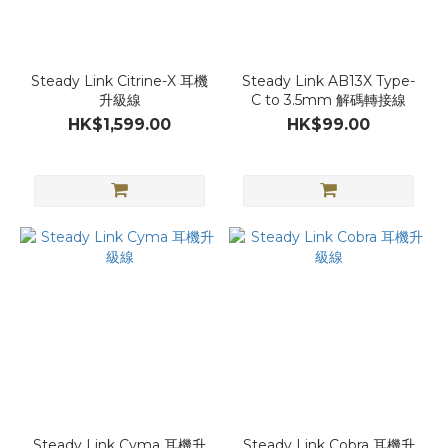
Steady Link Citrine-X 耳機
Steady Link AB13X Type-
升級線
C to 3.5mm 解碼轉接線
HK$1,599.00
HK$99.00
Steady Link Cyma 耳機升
Steady Link Cobra 耳機升