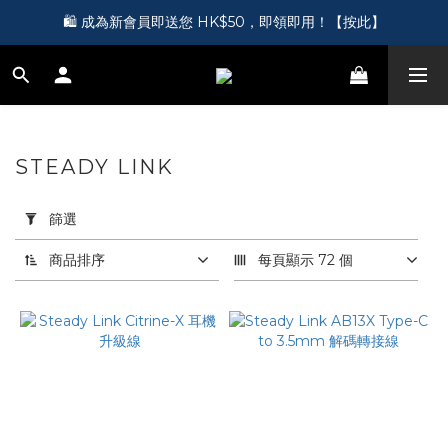
🎵 第一次接觸訂製耳機？歡迎到 Showroom 免費體驗【按此】
🛍️ 成為新會員即送您 HK$50，即領即用！【按此】
🎵 第一次接觸訂製耳機？歡迎到 Showroom 免費體驗【按此】
STEADY LINK
27 件商品
套
用
篩選
篩
選
商品排序
每頁顯示 72 個
(0/20)
價格
(HK$)
~