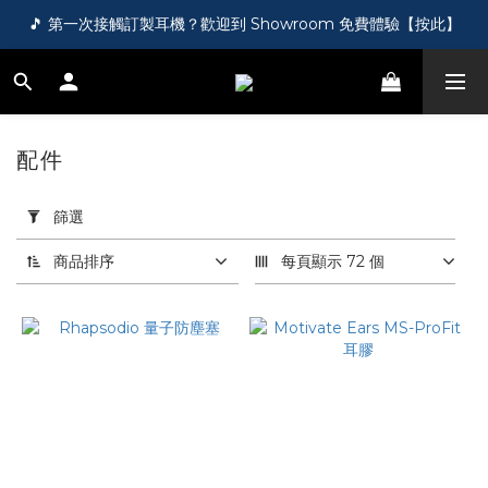
🎵 第一次接觸訂製耳機？歡迎到 Showroom 免費體驗【按此】
🎵 第一次接觸訂製耳機？歡迎到 Showroom 免費體驗【按此】
🌏 港澳台及海外訂單滿 HK$1000，即享免運！
🛍️ 成為新會員即送您 HK$50，即領即用！【按此】
配件
5 件商品
🎵 第一次接觸訂製耳機？歡迎到 Showroom 免費體驗【按此】
套
用
篩選
篩
選
商品排序
每頁顯示 72 個
(0/20)
價格
(HK$)
~