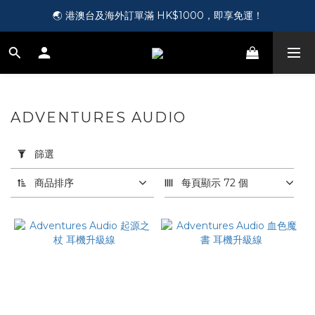
🎵 第一次接觸訂製耳機？歡迎到 Showroom 免費體驗【按此】
🌏 港澳台及海外訂單滿 HK$1000，即享免運！
🛍️ 成為新會員即送您 HK$50，即領即用！【按此】
🎵 第一次接觸訂製耳機？歡迎到 Showroom 免費體驗【按此】
ADVENTURES AUDIO
4 件商品
套
用
篩選
篩
選
商品排序
每頁顯示 72 個
(0/20)
價格
(HK$)
~