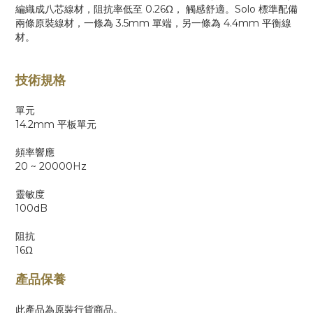
編織成八芯線材，阻抗率低至 0.26Ω， 觸感舒適。Solo 標準配備
兩條原裝線材，一條為 3.5mm 單端，另一條為 4.4mm 平衡線
材。
技術規格
單元
14.2mm 平板單元
頻率響應
20 ~ 20000Hz
靈敏度
100dB
阻抗
16Ω
產品保養
此產品為原裝行貨商品。