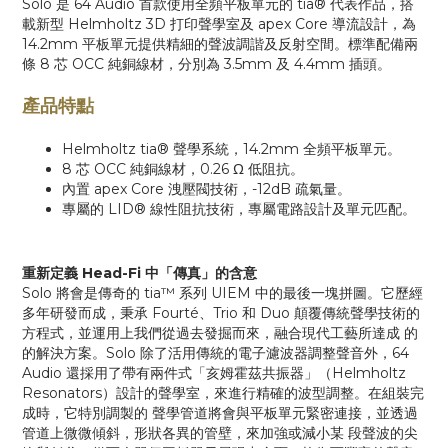
Solo 是 64 Audio 首款使用全頻平板單元的 tia® 代表作品，搭
載新型 Helmholtz 3D 打印聲學室及 apex Core 導流設計，為
14.2mm 平板單元提供精細的聲波調諧及反射空間。標準配備兩
條 8 芯 OCC 純銅線材，分別為 3.5mm 及 4.4mm 插頭。
產品特點
Helmholtz tia® 聲學系統，14.2mm 全頻平板單元。
8 芯 OCC 純銅線材，0.26 Ω 低阻抗。
內置 apex Core 洩壓閥技術，-12dB 疏氣量。
專屬的 LID® 線性阻抗技術，專屬電路設計及單元匹配。
重新定義 Head-Fi 中「傳真」的含意
Solo 將會是傳奇的 tia™ 系列 UIEM 中的最後一塊拼圖。它歷經
多年研發而成，秉承 Fourté、Trio 和 Duo 顛覆傳統聲學技術的
方程式，並運用上我們從過去發掘而來，融合現代工藝所達成 的
的解決方案。Solo 除了活用傳統的電子濾波器調整聲音外，64
Audio 還採用了帶有兩件式「亥姆霍茲共振器」（Helmholtz
Resonators）設計的聲學室，來進行精確的波型調整。在組裝完
成時，它特別調製的 聲學管道將會與平板單元緊密連接，並透過
管道上微微傾斜，形狀各異的管壁，來加強或減小某 段聲波的尖