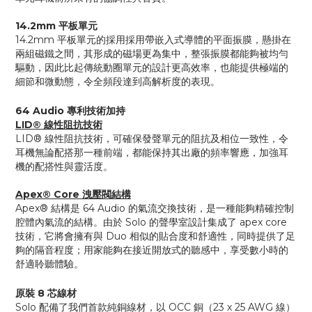
14.2mm 平板單元
14.2mm 平板單元的採用採用帶嵌入式導體的平面振膜，懸掛在
兩組磁鐵之間，其形成的磁場更為集中，整張振膜都能夠被均勻
驅動，因此比起傳統動圈單元的設計更高效率，也能提供極端的
細節和微動態，令全頻段達到高解析度的表現。
64 Audio 專利技術加持
LID® 線性阻抗技術
LID® 線性阻抗技術，可確保發聲單元的阻抗及相位一致性，令
耳機無論配搭那一種前端，都能保持其出廠的頻率響應，加強耳
機的配搭性與靈活度。
Apex® Core 洩壓閥結構
Apex® 結構是 64 Audio 的氣流交換技術，是一種能夠精確控制
腔體內氣流的結構。由於 Solo 的聲學室設計集成了 apex core
技術，它將會擁有與 Duo 相似的貼合度和舒適性，同時提供了足
夠的隔音程度；用家能夠在接近開放式的聽感中，享受數小時的
舒適聆聽體驗。
原裝 8 芯線材
Solo 配備了我們首款純銅線材，以 OCC 銅（23 x 25 AWG 線）