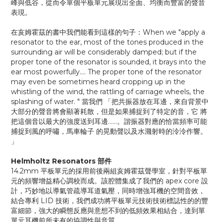
峰與低谷，從而令單個平板單元展現出全面、均衡而豐富的聲音
表現。
在亥姆霍茲的書中我們能看到這樣的句子：When we "apply a
resonator to the ear, most of the tones produced in the
surrounding air will be considerably damped; but if the
proper tone of the resonator is sounded, it brays into the
ear most powerfully…. The proper tone of the resonator
may even be sometimes heard cropping up in the
whistling of the wind, the rattling of carriage wheels, the
splashing of water. " 當我們 「把共振器放在耳邊，來自背景中
大部分的聲音將會顯著耗散，但是如果捕捉到了特定的音，它 將
把這個音以最大的強度送到耳邊……。諧振器對應的恰當頻率可能
捕捉到風的呼嘯，馬車輪子 的晃動聲以及水濺射時的泠泠作響。
」
Helmholtz Resonators 部件
14.2mm 平板單元的採用前後兩組亥姆霍茲聲學室，針對平板單
元的頻響增益精心調校而成。該腔體集成了我們的 apex core 設
計，巧妙地以導氣管疏導耳道氣壓，同時增強耳機的空間音效，
結合專利 LID 技術，我們成功將平板單元技術技術標誌性的的豐
富細節，強大的瞬態反應與意想不到的低頻效果相結合，達到單
單元耳機前所未有的協調性與音質。