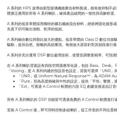
A 系列的 HPS 波導由新型玻璃纖維聚合材料製成，能有效抑制不
體廣泛應用於所有 A 系列喇叭，確保產品線間的一致性與高解析度
A 系列的低音單體採用獨特的礦石纖維混合材料，經烘烤固化後形
失真下仍可輸出強勁、乾淨的低頻。
A 系列融合數位與類比放大的優點。低音單體由 Class D 數位
驅動，提供自然、順暢的高頻重現。每個放大器皆針對其頻段進行最佳化
A 系列亦充分運用 DSP 數位處理技術，使聲音調整更精準、可預測性
在 A 系列喇叭背面設有四段空間適應等化器，包括 Bass、Desk、
「Voicing」是 A 系列內建的預設音色設定，背面可選擇「UNR」與「
「UNR」或 Uniform Natural Response™，
「Pure」則為高度精確與中性的設定，提供「平坦」響應，
「Ext」可透過 A Control 軟體的六段 EQ 創建並推送自
所有 A 系列喇叭的 DSP 功能皆可透過免費的 A Control 軟體進行
安裝 A Control 後，即可同時控制多組喇叭，從工作室的不