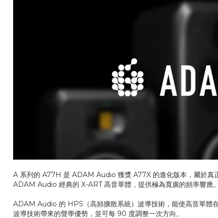
A 系列的 A77H 是 ADAM Audio 獲獎 A77X 的進化版
ADAM Audio 經典的 X-ART 高音單體，提供極為寬廣的
ADAM Audio 的 HPS（高頻擴散系統）波導技術，能使高
波導技術帶來的聲學優勢，並可每 90 度調整一次方向。