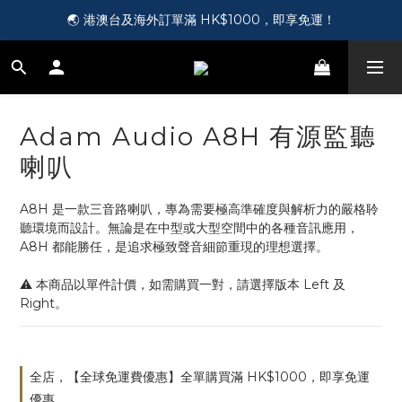
🎵 第一次接觸訂製耳機？歡迎到 Showroom 免費體驗【按此】
🌏 港澳台及海外訂單滿 HK$1000，即享免運！
🛍️ 成為新會員即送您 HK$50，即領即用！【按此】
🎵 第一次接觸訂製耳機？歡迎到 Showroom 免費體驗【按此】
Adam Audio A8H 有源監聽
喇叭
A8H 是一款三音路喇叭，專為需要極高準確度與解析力的嚴格聆
聽環境而設計。無論是在中型或大型空間中的各種音訊應用，
A8H 都能勝任，是追求極致聲音細節重現的理想選擇。
⚠️ 本商品以單件計價，如需購買一對，請選擇版本 Left 及 
Right。
全店，【全球免運費優惠】全單購買滿 HK$1000，即享免運
優惠