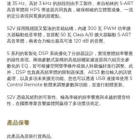
達 35 Hz。高於 3 kHz 的頻段則由手工製作、來自柏林的 S-ART
高音單體與 HPS 導波器共同負責，確保精確的立體聲成像、一流
的定位表現與寬廣的甜蜜點。
S2V 採用既穩固又緊湊的音箱結構，內建 300 瓦 PWM 功率擴
大器驅動低音單體，並搭配 50 瓦 Class A/B 擴大器驅動 S-ART
高音單體，兩者合力輸出最高可達 120 dB 的音壓。
S 系列的客製化 DSP 系統優化了分頻器設計，實現整體頻率響應
的線性表現。兩個參數式架構的高低頻棚架濾波器與六組完全參
數化的 EQ，皆可根據空間聲學條件或個人聆聽偏好進行調整。此
外，DSP 也負責高頻單體的限制器保護、AES3 數位輸入的訊號
處理，以及多項未來擴充功能。您也可以透過 USB 連接埠使用 S
Control Remote 軟體來調整參數與功能，並進行韌體更新。
S2V 憑藉其絕對的可靠性、極為準確的頻率響應與卓越的聲音特
性，在國際專業音響媒體間贏得了多項獎項肯定。
產品保養
此產品為原裝行貨商品。