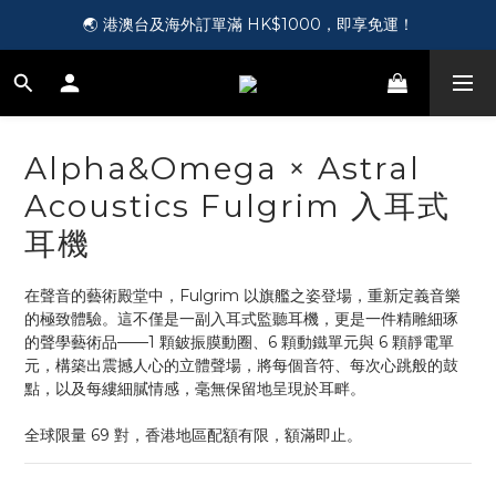
🎵 第一次接觸訂製耳機？歡迎到 Showroom 免費體驗【按此】
🌏 港澳台及海外訂單滿 HK$1000，即享免運！
🛍️ 成為新會員即送您 HK$50，即領即用！【按此】
🎵 第一次接觸訂製耳機？歡迎到 Showroom 免費體驗【按此】
Alpha&Omega × Astral
Acoustics Fulgrim 入耳式
耳機
在聲音的藝術殿堂中，Fulgrim 以旗艦之姿登場，重新定義音樂
的極致體驗。這不僅是一副入耳式監聽耳機，更是一件精雕細琢
的聲學藝術品——1 顆鈹振膜動圈、6 顆動鐵單元與 6 顆靜電單
元，構築出震撼人心的立體聲場，將每個音符、每次心跳般的鼓
點，以及每縷細膩情感，毫無保留地呈現於耳畔。
全球限量 69 對，香港地區配額有限，額滿即止。