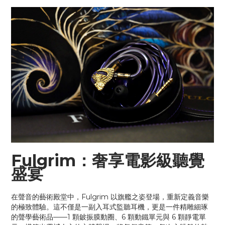
Fulgrim：奢享電影級聽覺
盛宴
在聲音的藝術殿堂中，Fulgrim 以旗艦之姿登場，重新定義音樂
的極致體驗。這不僅是一副入耳式監聽耳機，更是一件精雕細琢
的聲學藝術品——1 顆鈹振膜動圈、6 顆動鐵單元與 6 顆靜電單