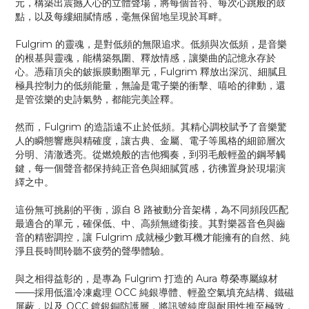
元，構築出震撼人心的立體聲場，將每個音符、每次心跳般的鼓
點，以及每縷細膩情感，毫無保留地呈現於耳畔。
Fulgrim 的靈魂，是對低頻的無限追求。低頻與次低頻，是音樂
的根基與靈魂，能構築氛圍、釋放情感，讓樂曲的記憶永存於
心。憑藉頂尖的鈹振膜動圈單元，Fulgrim 釋放出深沉、細膩且
極具控制力的低頻能量，無論是電子樂的衝擊、嘻哈的律動，還
是管弦樂的史詩氣勢，都能完美詮釋。
然而，Fulgrim 的造詣遠不止於低頻。其精心調校賦予了音樂驚
人的瞬態響應與精確度，讓古典、金屬、電子等風格的細節層次
分明、清澈透亮。從燃燒般的吉他獨奏，到羽毛般輕盈的鋼琴觸
鍵，每一個聲音都保持純正音色與細膩質感，彷彿置身於現場演
繹之中。
這份無可挑剔的平衡，源自 8 路被動分音架構，為不同頻段匹配
最適合的單元，確保低、中、高頻無縫銜接。其對樂器音色與齒
音的精密調控，讓 Fulgrim 成就極少數耳機才能擁有的自然、純
淨且長時間聆聽不疲勞的聲學體驗。
與之相得益彰的，是專為 Fulgrim 打造的 Aura 尊榮專屬線材
——採用低溫冷凍處理 OCC 純銀導體、輕盈空氣填充結構、鐵磁
屏蔽，以及 OCC 鍍銀銅防護層，將訊號純度與耐用性推至極致，