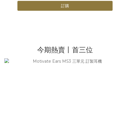
訂購
今期熱賣丨首三位