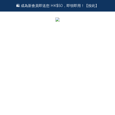
🎵 第一次接觸訂製耳機？歡迎到 Showroom 免費體驗【按此】
🛍️ 成為新會員即送您 HK$50，即領即用！【按此】
🎵 第一次接觸訂製耳機？歡迎到 Showroom 免費體驗【按此】