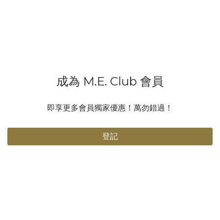
🎤 2️⃣ 聽即時伴奏 場地音響係對住觀眾，背對歌手，加上空間大，
音樂會有回音，如果唔戴耳機，歌手聽到嘅音樂可能會慢1-2秒，仲
會好濛，咁樣點唱得好啊？🎶 3️⃣ 個人化音效 每個歌手習慣唔同，
有人鍾意聽自己把聲大啲，有人只係想聽鋼琴伴奏，甚至有人唔需
要音樂！對耳機就可以按自己需要調節，又唔會影響觀眾嘅體驗～
😎 4️⃣ 即時指示或緊急應變 導演同團隊可以隨時透過耳機向歌手傳
成為 M.E. Club 會員
達指令，例如調整演唱、開始或停止，確保演出順利進行。遇到突
發情況，導演仲可以即時通知歌手，例如暫停演出或調整表演內
容，唔會亂晒大龍！ 有人會問：「戴耳機咪聽唔到粉絲尖叫？」放
即享更多會員獨家優惠！萬勿錯過！
心啦！通常佢哋唱完會除低一邊耳機，聽吓大家嘅反應同歡呼聲，
點會忽略你哋啊！💕 所以話，呢對耳機真係演唱會嘅秘密武器，冇
登記
咗佢，歌手嘅表現可能就冇咁完美喇！下次睇演唱會，見到歌手戴
住對耳機，你就知佢哋有幾專業啦！🔥 📷 @j.fcy 范卓賢 首個個人
音樂會 - 當世界告別我們 🎧 Motivate Ears MS4 入耳式監聽耳機
#演唱會冷知識 #入耳式監聽 #歌手秘密武器 #音樂小知識 #演唱會
必備 #MotivateEars #MS4