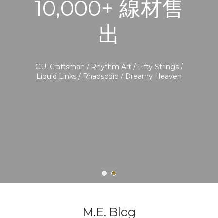
10,000+ 線材售
出
GU. Craftsman / Rhythm Art / Fifty Strings /
Liquid Links / Rhapsodio / Dreamy Heaven
M.E. Blog