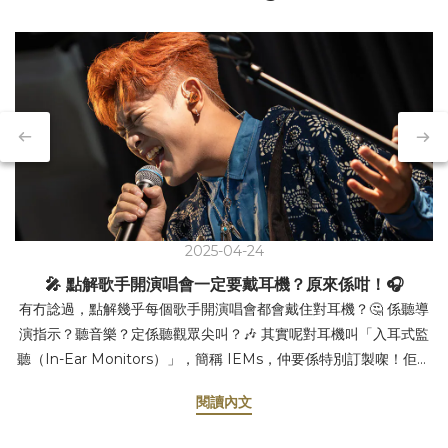
2025-04-24
🎤 點解歌手開演唱會一定要戴耳機？原來係咁！🎧
有冇諗過，點解幾乎每個歌手開演唱會都會戴住對耳機？🤔 係聽導
演指示？聽音樂？定係聽觀眾尖叫？🎶 其實呢對耳機叫「入耳式監
聽（In-Ear Monitors）」，簡稱 IEMs，仲要係特別訂製㗎！佢嘅
作用真係好重要，等我同你講吓啦～ 1️⃣ 聽清楚自己把聲 演唱會現
閱讀內文
場咁大，又多人又嘈，歌手好難聽到自己唱成點，有冇走音、有冇
甩beat，全靠對耳機即時反饋，先可以即時調整，唱得更加穩定！