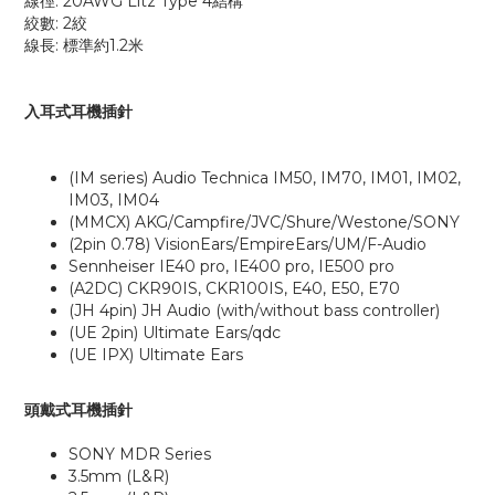
線徑: 20AWG Litz Type 4結構
絞數: 2絞
線長: 標準約1.2米
入耳式耳機插針
(IM series) Audio Technica IM50, IM70, IM01, IM02,
IM03, IM04
(MMCX) AKG/Campfire/JVC/Shure/Westone/SONY
(2pin 0.78) VisionEars/EmpireEars/UM/F-Audio
Sennheiser IE40 pro, IE400 pro, IE500 pro
(A2DC) CKR90IS, CKR100IS, E40, E50, E70
(JH 4pin) JH Audio (with/without bass controller)
(UE 2pin) Ultimate Ears/qdc
(UE IPX) Ultimate Ears
頭戴式耳機插針
SONY MDR Series
3.5mm (L&R)