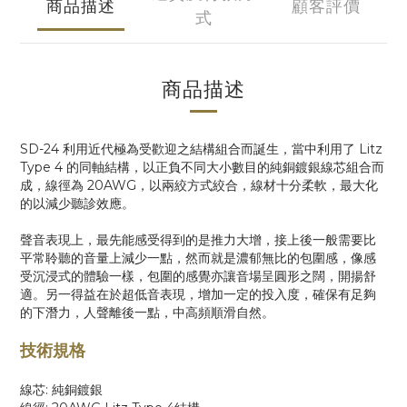
商品描述
顧客評價
式
商品描述
SD-24 利用近代極為受歡迎之結構組合而誕生，當中利用了 Litz
Type 4 的同軸結構，以正負不同大小數目的純銅鍍銀線芯組合而
成，線徑為 20AWG，以兩絞方式絞合，線材十分柔軟，最大化
的以減少聽診效應。
聲音表現上，最先能感受得到的是推力大增，接上後一般需要比
平常聆聽的音量上減少一點，然而就是濃郁無比的包圍感，像感
受沉浸式的體驗一樣，包圍的感覺亦讓音場呈圓形之闊，開揚舒
適。另一得益在於超低音表現，增加一定的投入度，確保有足夠
的下潛力，人聲離後一點，中高頻順滑自然。
技術規格
線芯: 純銅鍍銀