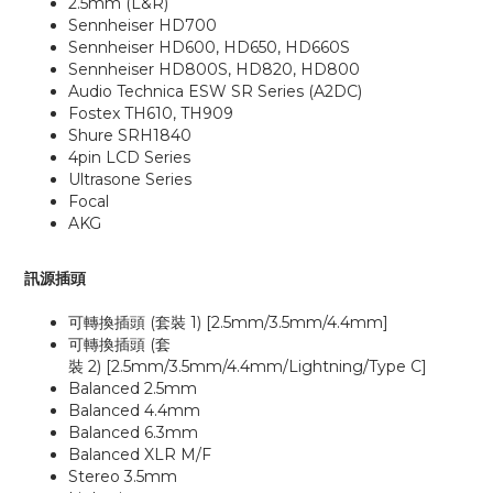
2.5mm (L&R)
Sennheiser HD700
Sennheiser HD600, HD650, HD660S
Sennheiser HD800S, HD820, HD800
Audio Technica ESW SR Series (A2DC)
Fostex TH610, TH909
Shure SRH1840
4pin LCD Series
Ultrasone Series
Focal
AKG
訊源插頭
可轉換插頭
(
套裝
1)
[2.5mm/3.5mm/4.4mm]
可轉換插頭
(
套
裝
2)
[2.5mm/3.5mm/4.4mm/Lightning/Type C]
Balanced 2.5mm
Balanced 4.4mm
Balanced 6.3mm
Balanced XLR M/F
Stereo 3.5mm