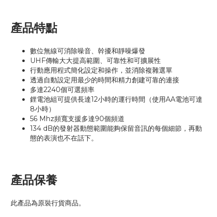
產品特點
數位無線可消除噪音、幹擾和靜噪爆發
UHF傳輸大大提高範圍、可靠性和可擴展性
行動應用程式簡化設定和操作，並消除複雜選單
透過自動設定用最少的時間和精力創建可靠的連接
多達2240個可選頻率
鋰電池組可提供長達12小時的運行時間（使用AA電池可達
8小時）
56 Mhz頻寬支援多達90個頻道
134 dB的發射器動態範圍能夠保留音訊的每個細節，再動
態的表演也不在話下。
產品保養
此產品為原裝行貨商品。