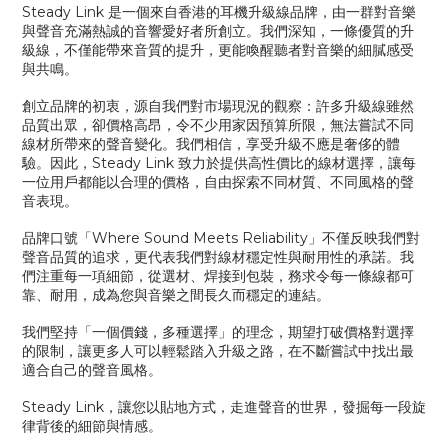
Steady Link 是一個來自香港的耳機升級線品牌，由一群對音樂
與聲音充滿熱誠的音響愛好者所創立。我們深知，一條優質的升
級線，不僅能帶來音質的提升，更能喚醒聽者對音樂的細膩感受
與共鳴。
創立品牌的初衷，源自我們對市場現況的觀察：許多升級線雖然
品質出眾，卻價格高昂，令不少用家因預算所限，無法嘗試不同
線材所帶來的聲音變化。我們相信，享受升級不應是奢侈的體
驗。因此，Steady Link 致力於提供高性價比的線材選擇，讓每
一位用戶都能以合理的價格，自由探索不同材質、不同風格的聲
音表現。
品牌口號「Where Sound Meets Reliability」不僅反映我們對
聲音品質的追求，更代表我們對線材穩定性與耐用性的承諾。我
們注重每一項細節，從選材、焊接到包裝，務求令每一條線都可
靠、耐用，成為您與音樂之間長久而穩定的連結。
我們堅持「一個價錢，多種選擇」的理念，期望打破價格對選擇
的限制，讓更多人可以輕鬆踏入升級之路，在不斷嘗試中找出最
適合自己的聲音風格。
Steady Link，讓您以貼地方式，走進聲音的世界，發掘每一段旋
律背後的細節與情感。