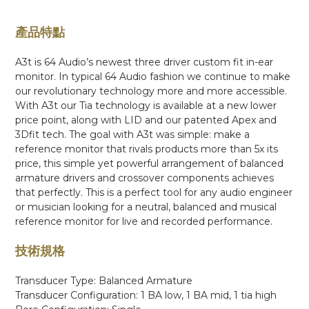
產品特點
A3t is 64 Audio’s newest three driver custom fit in-ear
monitor. In typical 64 Audio fashion we continue to make
our revolutionary technology more and more accessible.
With A3t our Tia technology is available at a new lower
price point, along with LID and our patented Apex and
3Dfit tech. The goal with A3t was simple: make a
reference monitor that rivals products more than 5x its
price, this simple yet powerful arrangement of balanced
armature drivers and crossover components achieves
that perfectly. This is a perfect tool for any audio engineer
or musician looking for a neutral, balanced and musical
reference monitor for live and recorded performance.
技術規格
Transducer Type: Balanced Armature
Transducer Configuration: 1 BA low, 1 BA mid, 1 tia high