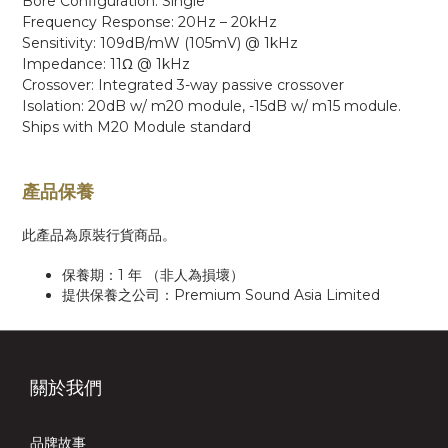
Bore Configuration: Single
Frequency Response: 20Hz – 20kHz
Sensitivity: 109dB/mW (105mV) @ 1kHz
Impedance: 11Ω @ 1kHz
Crossover: Integrated 3-way passive crossover
Isolation: 20dB w/ m20 module, -15dB w/ m15 module.
Ships with M20 Module standard
產品保養
此產品為原裝行貨商品。
保養期：1 年 （非人為損壞）
提供保養之公司：Premium Sound Asia Limited
關於我們
品牌故事