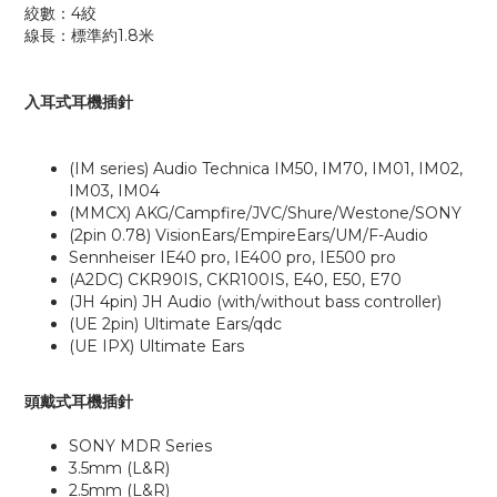
絞數：4絞
線長：標準約1.8米
入耳式耳機插針
(IM series) Audio Technica IM50, IM70, IM01, IM02,
IM03, IM04
(MMCX) AKG/Campfire/JVC/Shure/Westone/SONY
(2pin 0.78) VisionEars/EmpireEars/UM/F-Audio
Sennheiser IE40 pro, IE400 pro, IE500 pro
(A2DC) CKR90IS, CKR100IS, E40, E50, E70
(JH 4pin) JH Audio (with/without bass controller)
(UE 2pin) Ultimate Ears/qdc
(UE IPX) Ultimate Ears
頭戴式耳機插針
SONY MDR Series
3.5mm (L&R)
2.5mm (L&R)