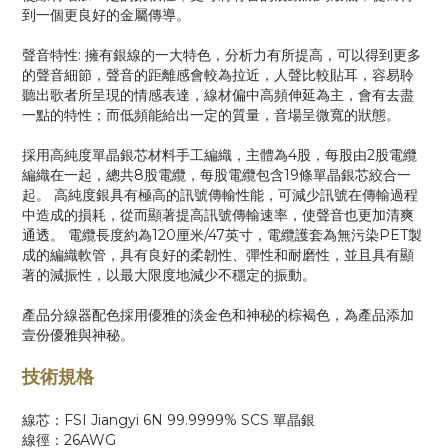
到一個更良好的金屬傳導。
聲音特性: 擁有銀線的一大特色，分析力有所提高，可以得到更多
的聲音細節，聲音的距離感會較為拉近，人聲比較貼耳，容易聆
聽出歌者所呈現的情感表達，線材偏中高頻伸延為主，會有去盡
一點的特性；而低頻能給出一定的質量，音場呈微寬的狀態。
採用高純度單晶銀芯材料手工編織，主體為4股，每股由2股電纜
編織在一起，總共8股電纜，每股電纜包含19條單晶銀芯絞合一
起。 高純度銀具有極高的訊號傳輸性能，可減少訊號在傳輸過程
中造成的損耗，從而顯著提高訊號傳輸速率，使聲音也更加清爽
通透。 電纜長度約為120厘米/47英寸，電纜護套為無污染PET製
成的編織軟管，具有良好的柔韌性、彈性和耐磨性，並且具有顯
著的減振性，以最大限度地減少不穩定的振動。
產品分線器配色採用優雅的淡金色和神秘的棕褐色，為產品添加
壹份優雅與神秘。
技術規格
線芯：FSI Jiangyi 6N 99.9999% SCS 單晶銀
線徑：26AWG