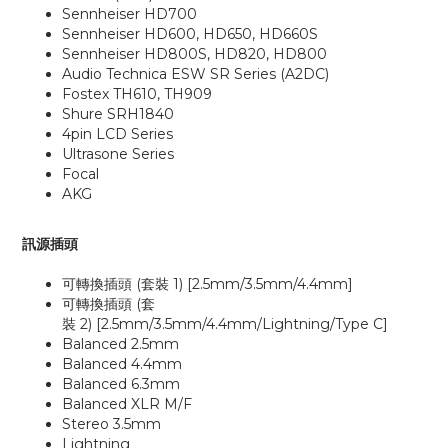
Sennheiser HD700
Sennheiser HD600, HD650, HD660S
Sennheiser HD800S, HD820, HD800
Audio Technica ESW SR Series (A2DC)
Fostex TH610, TH909
Shure SRH1840
4pin LCD Series
Ultrasone Series
Focal
AKG
訊源插頭
可轉換插頭
(
套裝
1)
[2.5mm/3.5mm/4.4mm]
可轉換插頭
(
套
裝
2)
[2.5mm/3.5mm/4.4mm/Lightning/Type C]
Balanced 2.5mm
Balanced 4.4mm
Balanced 6.3mm
Balanced XLR M/F
Stereo 3.5mm
Lightning