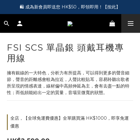
🎵 第一次接觸訂製耳機？歡迎到 Showroom 免費體驗【按此】
🛍️ 成為新會員即送您 HK$50，即領即用！【按此】
🎵 第一次接觸訂製耳機？歡迎到 Showroom 免費體驗【按此】
FSI SCS 單晶銀 頭戴耳機專
用線
擁有銀線的一大特色，分析力有所提高，可以得到更多的聲音細
節，聲音的距離感會較為拉近，人聲比較貼耳，容易聆聽出歌者
所呈現的情感表達，線材偏中高頻伸延為主，會有去盡一點的特
性；而低頻能給出一定的質量，音場呈微寬的狀態。
全店，【全球免運費優惠】全單購買滿 HK$1000，即享免運
優惠