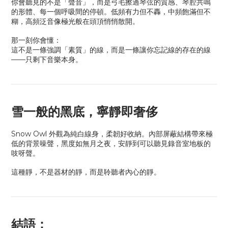
你會聽見的不是「聲音」，而是弓毛擦過琴弦的質感、琴腔共鳴
的形體、每一個呼吸間的停頓。低頻有力但不轟，中頻飽滿但不
糊，高頻泛音像極光般在頭頂悄悄散開。
那一刻你會懂：
這不是一條強調「素質」的線，而是一條讓你忘記線的存在的線
——
只剩下音樂本身。
雪一般的黑底，寧靜即奢侈
Snow Owl 外觀為純白線身，柔韌好收納。內部屏蔽結構帶來極
低的背景噪聲，黑度如無月之夜，安靜到可以聽見錄音室地板的
吱呀聲。
這種靜，不是器材的靜，而是聆聽者內心的靜。
結語：