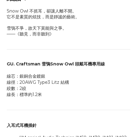
Snow Owl 不抓耳，卻讓人離不開。
它不是素質的炫技，而是靜謐的藝術。
雪鴞不爭，故天下莫能與之爭。
——
《聽見，而非聽到》
GU. Craftsman
雪鴞Snow Owl
頭戴耳機專用線
線芯：銀銅合金鍍銀
線徑：20AWG Type3 Litz 結構
絞數：2絞
線長：標準約1.2米
入耳式耳機插針