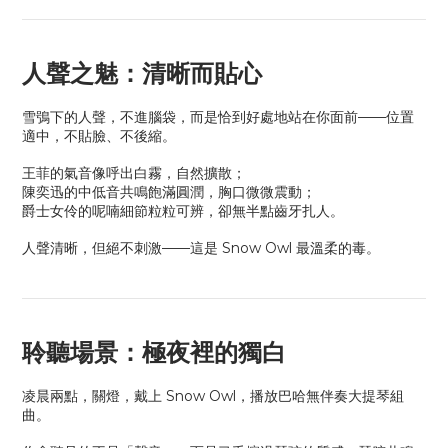
人聲之魅：清晰而貼心
雪鴞下的人聲，不進腦袋，而是恰到好處地站在你面前——位置
適中，不貼臉、不後縮。
王菲的氣音像呼出白霧，自然擴散；
陳奕迅的中低音共鳴飽滿圓潤，胸口微微震動；
爵士女伶的呢喃細節粒粒可辨，卻無半點齒牙扎人。
人聲清晰，但絕不刺激
——
這是
Snow Owl
最溫柔的毒。
聆聽場景：極夜裡的獨白
凌晨兩點，關燈，戴上 Snow Owl，播放巴哈無伴奏大提琴組
曲。