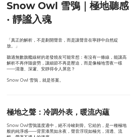
Snow Owl 雪鴞｜極地聽感
· 靜謐入魂
「真正的解析，不是劃開聲音，而是讓聲音在寧靜中自然綻
放。」
聽過無數旗艦線材的老發燒友可能常想：有沒有一條線，能讓高
解析不再伴隨疲勞，讓細節不再是壓迫，而是像極地雪夜一樣
——清澈、深邃、安靜得令人屏息？
Snow Owl
雪鴞，就是答案。
極地之聲：冷調外表，暖流內蘊
Snow Owl雪鴞溫度適中，絕不冷峻刺骨。它給的，是一種極地
般的純淨感——背景漆黑如永夜，聲音浮現如極光，清透、流