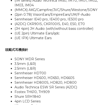
(IM series) Audio Technica IM50, IM70, IM01, IM02,
IM03, IM04
(MMCX) AKG/Campfire/JVC/Shure/Westone/SONY
(2pin 0.78) VisionEars/EmpireEars/UM/F-Audio
Sennheiser IE40 pro, IE400 pro, IE500 pro
(A2DC) CKR90IS, CKR100IS, E40, E50, E70
(JH 4pin) JH Audio (with/without bass controller)
(UE 2pin) Ultimate Ears/qdc
(UE IPX) Ultimate Ears
頭戴式耳機插針
SONY MDR Series
3.5mm (L&R)
2.5mm (L&R)
Sennheiser HD700
Sennheiser HD600, HD650, HD660S
Sennheiser HD800S, HD820, HD800
Audio Technica ESW SR Series (A2DC)
Fostex TH610, TH909
Shure SRH1840
4pin LCD Series