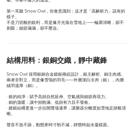
暢、帶著不擾人的溫度。
第一耳聽 Snow Owl，你會意識到：這才是「高解析力」該有的
樣子。
不是刀切般的銳利，而是像月光落在雪地上
——
輪廓清晰，卻不
刺眼；細節滿滿，卻不壓迫。
結構用料：銀銅交織，靜中藏鋒
Snow Owl 採用銀銅合金鍍銀兩絞設計，銀主解析、銅主肉感。
兩者非對立，而是像雪鴞的羽毛——外層潔白冷冽（銀），內層
絨羽溫厚（銅）。
· 銀的純淨：賦予高頻自然延伸、空氣感與細節再現力。
· 銅的溫暖：讓中頻飽滿、低頻有力且不發衝。
· 鍍銀結構更進一步拉開聲場邊界，讓樂器分離度如雪地足跡般清
晰。
聲音不急不躁，動態來時寸勁不減，靜態時如水凝鏡面。