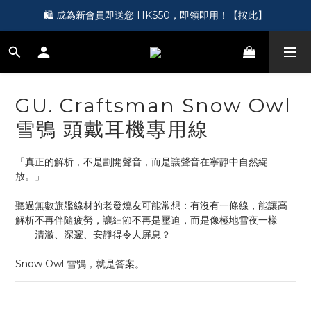
🎵 第一次接觸訂製耳機？歡迎到 Showroom 免費體驗【按此】
🛍️ 成為新會員即送您 HK$50，即領即用！【按此】
🎵 第一次接觸訂製耳機？歡迎到 Showroom 免費體驗【按此】
GU. Craftsman Snow Owl
雪鴞 頭戴耳機專用線
「真正的解析，不是劃開聲音，而是讓聲音在寧靜中自然綻
放。」
聽過無數旗艦線材的老發燒友可能常想：有沒有一條線，能讓高
解析不再伴隨疲勞，讓細節不再是壓迫，而是像極地雪夜一樣
——清澈、深邃、安靜得令人屏息？
Snow Owl 雪鴞，就是答案。