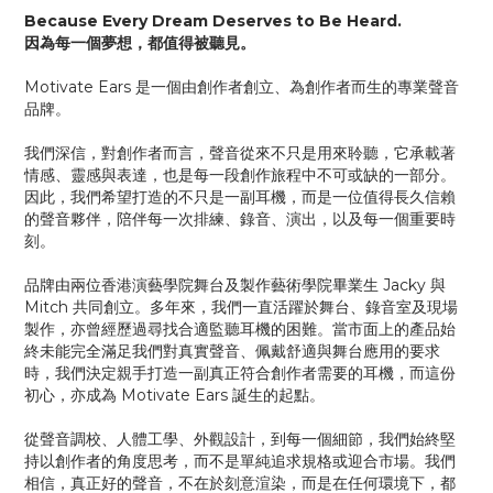
Because Every Dream Deserves to Be Heard.
因為每一個夢想，都值得被聽見。
Motivate Ears 是一個由創作者創立、為創作者而生的專業聲音
品牌。
我們深信，對創作者而言，聲音從來不只是用來聆聽，它承載著
情感、靈感與表達，也是每一段創作旅程中不可或缺的一部分。
因此，我們希望打造的不只是一副耳機，而是一位值得長久信賴
的聲音夥伴，陪伴每一次排練、錄音、演出，以及每一個重要時
刻。
品牌由兩位香港演藝學院舞台及製作藝術學院畢業生 Jacky 與
Mitch 共同創立。多年來，我們一直活躍於舞台、錄音室及現場
製作，亦曾經歷過尋找合適監聽耳機的困難。當市面上的產品始
終未能完全滿足我們對真實聲音、佩戴舒適與舞台應用的要求
時，我們決定親手打造一副真正符合創作者需要的耳機，而這份
初心，亦成為 Motivate Ears 誕生的起點。
從聲音調校、人體工學、外觀設計，到每一個細節，我們始終堅
持以創作者的角度思考，而不是單純追求規格或迎合市場。我們
相信，真正好的聲音，不在於刻意渲染，而是在任何環境下，都