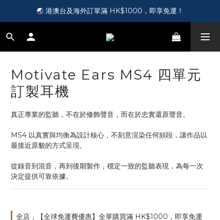
🎵 第一次接觸訂製耳機？歡迎到 Showroom 免費體驗【按此】
🌏 港澳台及海外訂單滿 HK$1000，即享免運！
🛍️ 成為新會員即送您 HK$50，即領即用！【按此】
🎵 第一次接觸訂製耳機？歡迎到 Showroom 免費體驗【按此】
Motivate Ears MS4 四單元
訂製耳機
真正專業的監聽，不在於修飾聲音，而在於忠實還原聲音。
MS4 以真實與均衡為設計核心，不刻意渲染任何頻段，讓作品以
最接近原貌的方式呈現。
從錄音到混音，再到後期製作，穩定一致的監聽表現，為每一次
決定提供可靠依據。
全店，【全球免運費優惠】全單購買滿 HK$1000，即享免運