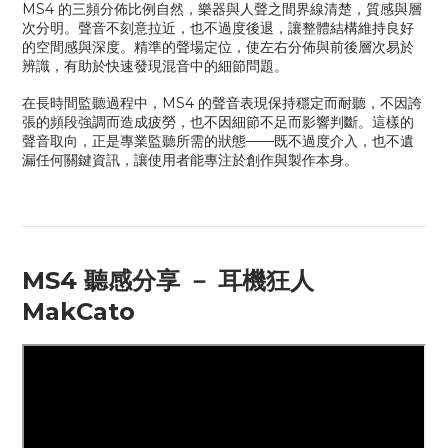
MS4 的三頻分佈比例自然，樂器與人聲之間界線清楚，質感與層
次分明。聲音不刻意拉近，也不過度後退，讓整體結構維持良好
的空間感與深度。精準的聲場定位，使左右分佈與前後層次易於
辨識，有助於快速發現混音中的細節問題。
在長時間監聽過程中，
MS4
的聲音表現保持穩定而耐聽，不因誇
張的頻段強調而造成疲勞，也不因細節不足而影響判斷。這樣的
聲音取向，正是專業監聽所需的狀態
——
既不過度介入，也不遺
漏任何關鍵資訊，讓使用者能專注於創作與製作本身。
MS4 聽感分享 － 耳機狂人
MakCato