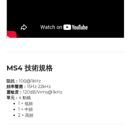
MS4 技術規格
阻抗：
10Ω@1kHz
頻率響應：
15Hz-22kHz
靈敏度：
120dB/Vrms@1kHz
單元：
4 動鐵
1 × 低頻
1 × 中頻
2 × 高頻