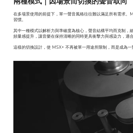
兩種模式｜因場景而切換的聲音取向
在多場景使用的前提下，單一聲音風格往往難以滿足所有需求。M
習慣。
其中一種模式以解析力與準確度為核心，聲音結構平均而克制，
頻量感提升，讓音樂在保持清晰的同時更具衝擊力與感染力，適
這樣的切換設計，使 MSX+ 不再被單一用途所限制，而是成為