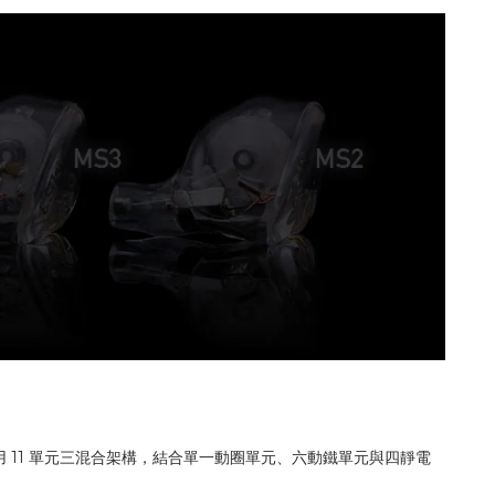
 11 單元三混合架構，結合單一動圈單元、六動鐵單元與四靜電