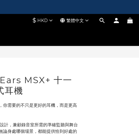
$
HKD
繁體中文
立即購買
 Ears MSX+ 十一
式耳機
，你需要的不只是更好的耳機，而是更高
切換設計，兼顧錄音室所需的準確監聽與舞台
無論身處哪個場景，都能提供恰到好處的