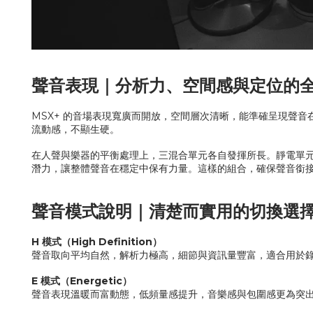
聲音表現｜分析力、空間感與定位的
MSX+ 的音場表現寬廣而開放，空間層次清晰，能準確呈現聲
流動感，不顯生硬。
在人聲與樂器的平衡處理上，三混合單元各自發揮所長。靜電單
潛力，讓整體聲音在穩定中保有力量。這樣的組合，確保聲音銜
聲音模式說明｜清楚而實用的切換選
H 模式（High Definition）
聲音取向平均自然，解析力極高，細節與資訊量豐富，適合用於
E
模式（
Energetic
）
聲音表現溫暖而富動態，低頻量感提升，音樂感與包圍感更為突