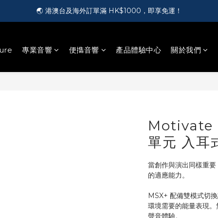
🎵 第一次接觸訂製耳機？歡迎到 Showroom 免費體驗【按此】
🌏 港澳台及海外訂單滿 HK$1000，即享免運！
🛍️ 成為新會員即送您 HK$50，即領即用！【按此】
ure
專業音響
便㩦音響
產品體驗中心
關於我們
🎵 第一次接觸訂製耳機？歡迎到 Showroom 免費體驗【按此】
Motivate
單元 入耳
當創作與演出同樣重要
的適應能力。
MSX+ 配備雙模式
環境需要的能量表現。
聲音體驗。