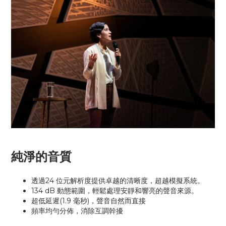
純淨的音質
透過24 位元解析度提供卓越的清晰度，超越模擬系統。
134 dB 動態範圍，輕鬆處理安靜和響亮的聲音來源。
超低延遲(1.9 毫秒)，聲音自然而直接
頻率均勻分佈，消除互調幹擾