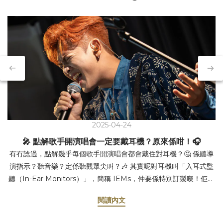
2025-04-24
🎤 點解歌手開演唱會一定要戴耳機？原來係咁！🎧
有冇諗過，點解幾乎每個歌手開演唱會都會戴住對耳機？🤔 係聽導
演指示？聽音樂？定係聽觀眾尖叫？🎶 其實呢對耳機叫「入耳式監
聽（In-Ear Monitors）」，簡稱 IEMs，仲要係特別訂製㗎！佢嘅
作用真係好重要，等我同你講吓啦～ 1️⃣ 聽清楚自己把聲 演唱會現
閱讀內文
場咁大，又多人又嘈，歌手好難聽到自己唱成點，有冇走音、有冇
甩beat，全靠對耳機即時反饋，先可以即時調整，唱得更加穩定！