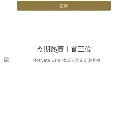
訂購
今期熱賣丨首三位