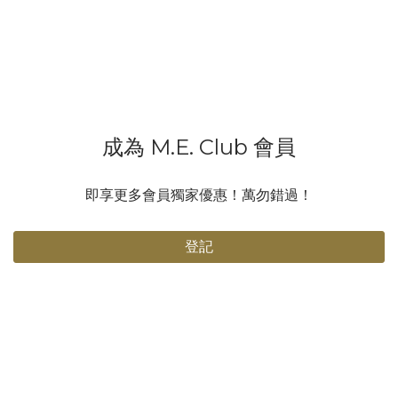
🎤 2️⃣ 聽即時伴奏 場地音響係對住觀眾，背對歌手，加上空間大，
音樂會有回音，如果唔戴耳機，歌手聽到嘅音樂可能會慢1-2秒，仲
會好濛，咁樣點唱得好啊？🎶 3️⃣ 個人化音效 每個歌手習慣唔同，
有人鍾意聽自己把聲大啲，有人只係想聽鋼琴伴奏，甚至有人唔需
要音樂！對耳機就可以按自己需要調節，又唔會影響觀眾嘅體驗～
😎 4️⃣ 即時指示或緊急應變 導演同團隊可以隨時透過耳機向歌手傳
成為 M.E. Club 會員
達指令，例如調整演唱、開始或停止，確保演出順利進行。遇到突
發情況，導演仲可以即時通知歌手，例如暫停演出或調整表演內
容，唔會亂晒大龍！ 有人會問：「戴耳機咪聽唔到粉絲尖叫？」放
即享更多會員獨家優惠！萬勿錯過！
心啦！通常佢哋唱完會除低一邊耳機，聽吓大家嘅反應同歡呼聲，
點會忽略你哋啊！💕 所以話，呢對耳機真係演唱會嘅秘密武器，冇
登記
咗佢，歌手嘅表現可能就冇咁完美喇！下次睇演唱會，見到歌手戴
住對耳機，你就知佢哋有幾專業啦！🔥 📷 @j.fcy 范卓賢 首個個人
音樂會 - 當世界告別我們 🎧 Motivate Ears MS4 入耳式監聽耳機
#演唱會冷知識 #入耳式監聽 #歌手秘密武器 #音樂小知識 #演唱會
必備 #MotivateEars #MS4