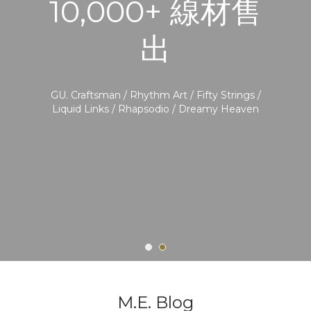
10,000+ 線材售
出
GU. Craftsman / Rhythm Art / Fifty Strings /
Liquid Links / Rhapsodio / Dreamy Heaven
M.E. Blog