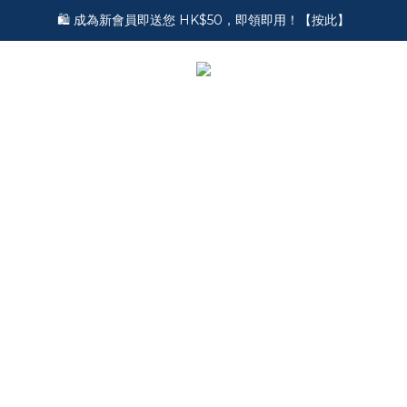
🛍️ 成為新會員即送您 HK$50，即領即用！【按此】
🎵 第一次接觸訂製耳機？歡迎到 Showroom 免費體驗【按此】
🎵 第一次接觸訂製耳機？歡迎到 Showroom 免費體驗【按此】