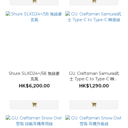
Shure SLXD24+/58 無線麥
GU. Craftsman Samurai武
克風
士 Type-C to Type-C 轉接
線
HK$6,200.00
HK$1,290.00