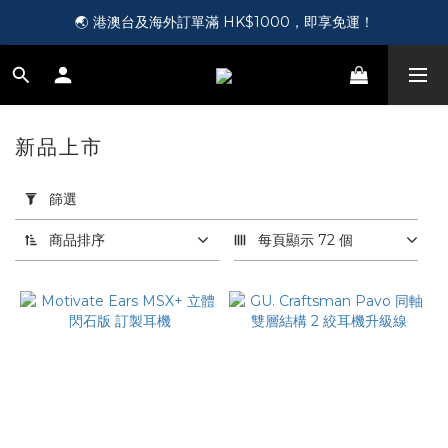
🎵 第一次接觸訂製耳機？歡迎到 Showroom 免費體驗【按此】
🌏 港澳台及海外訂單滿 HK$1000，即享免運！
🛍️ 成為新會員即送您 HK$50，即領即用！【按此】
🎵 第一次接觸訂製耳機？歡迎到 Showroom 免費體驗【按此】
新品上市
10 件商品
套
用
篩選
篩
選
商品排序
每頁顯示 72 個
(0/20)
價格
(HK$)
~