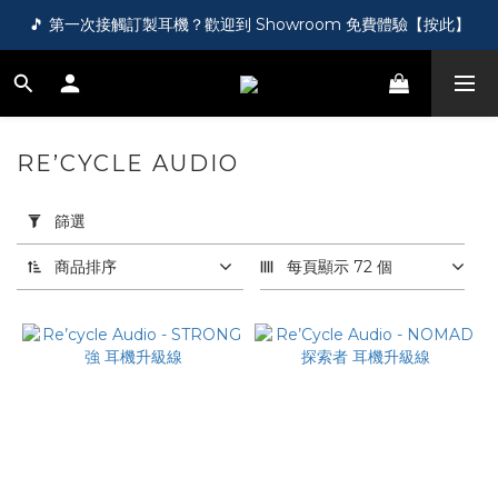
🎵 第一次接觸訂製耳機？歡迎到 Showroom 免費體驗【按此】
🎵 第一次接觸訂製耳機？歡迎到 Showroom 免費體驗【按此】
🌏 港澳台及海外訂單滿 HK$1000，即享免運！
🛍️ 成為新會員即送您 HK$50，即領即用！【按此】
RE’CYCLE AUDIO
6 件商品
🎵 第一次接觸訂製耳機？歡迎到 Showroom 免費體驗【按此】
套
用
篩選
篩
選
商品排序
每頁顯示 72 個
(0/20)
價格
(HK$)
~