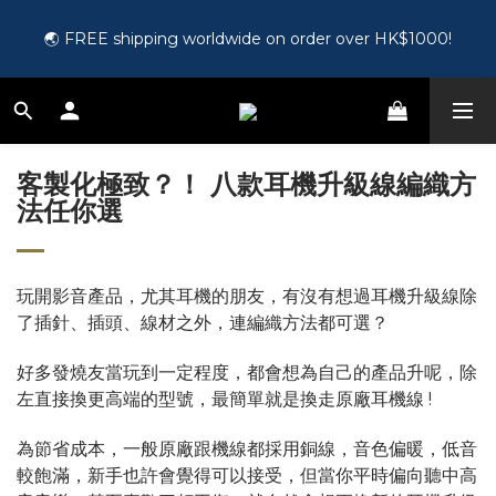
🎵 第一次接觸訂製耳機？歡迎到 Showroom 免費體驗【按此】
🌏 FREE shipping worldwide on order over HK$1000!
🛍️ Register as a member and get HK$50 for free!【Click 
here】
客製化極致？！ 八款耳機升級線編織方
🎵 第一次接觸訂製耳機？歡迎到 Showroom 免費體驗【按此】
法任你選
玩開影音產品，尤其耳機的朋友，有沒有想過耳機升級線除
了插針、插頭、線材之外，連編織方法都可選？
好多發燒友當玩到一定程度，都會想為自己的產品升呢，除
左直接換更高端的型號，最簡單就是換走原廠耳機線 !
為節省成本，一般原廠跟機線都採用銅線，音色偏暖，低音
較飽滿，新手也許會覺得可以接受，但當你平時偏向聽中高