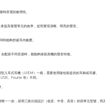
耳塞時所需的耐用性。
量來提高發聲單元的效率，從而實現清晰、明亮的聲音。
，同時能夠舒緩耳內氣壓。
抗，在配搭不同音源時，都能夠保留原機的聲音特徵。
他通用型入耳式耳機（UIEM）一樣，需要使用隨包裝提供的耳棉或耳膠。
12t、Fourte 等）不同。
EM。
udio 暫時唯一一款，採用三路分頻設計（低音、中音、高音）的四單元型號