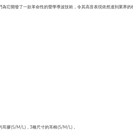
音，但我們專門為它開發了一款革命性的聲學導波技術，令其高音表現依然達到
膠(S/M/L)，3種尺寸的耳棉(S/M/L)，