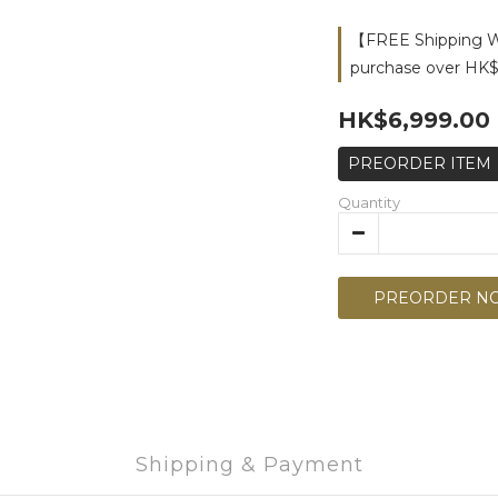
【FREE Shipping Wo
purchase over HK$
HK$6,999.00
PREORDER ITEM
Quantity
PREORDER N
Shipping & Payment