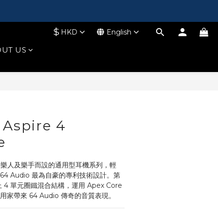
$
HKD
English
UT US
BUY NOW
 Aspire 4
e
生代音樂人及樂手而設的通用型耳機系列，輕
4 Audio 最為自豪的專利技術設計。第
用上 4 單元圈鐵混合結構，運用 Apex Core 
為用家帶來 64 Audio 傳奇的音質表現。