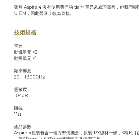
雖然 Aspire 4 沒有使用我們的 tia™ 單元來處理高
UIEM，因此聲音上較為直接。
技術規格
單元
動鐵單元 ×3
動圈單元 ×1
頻率響應
20 ~ 18000Hz
靈敏度
104dB
阻抗
11Ω
產品參數
Aspire 4包裝包含一個方型便攜盒，原裝IPX線材一條，3種尺寸的耳