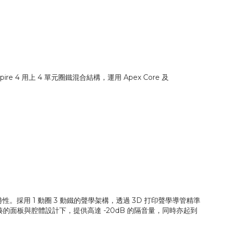
 4 用上 4 單元圈鐵混合結構，運用 Apex Core 及
特性。採用 1 動圈 3 動鐵的聲學架構，透過 3D 打印聲學導管精準
，在緊湊的面板與腔體設計下，提供高達 -20dB 的隔音量，同時亦起到