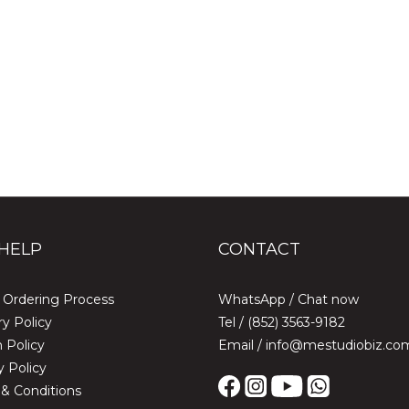
HELP
CONTACT
 Ordering Process
WhatsApp /
Chat now
ry Policy
Tel / (852) 3563-9182
 Policy
Email / info@mestudiobiz.co
y Policy
& Conditions