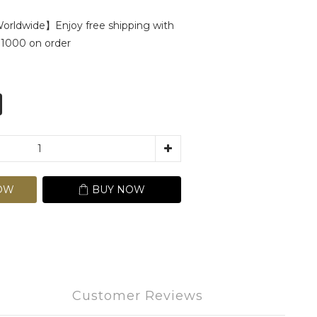
rldwide】Enjoy free shipping with
1000 on order
OW
BUY NOW
Customer Reviews