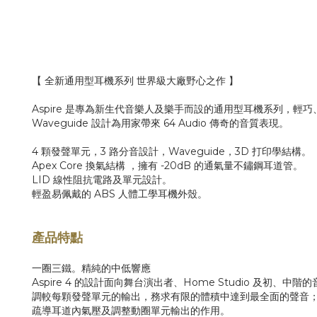
【 全新通用型耳機系列 世界級大廠野心之作 】
Aspire 是專為新生代音樂人及樂手而設的通用型耳機系列，輕巧、容易
Waveguide 設計為用家帶來 64 Audio 傳奇的音質表現。
4 顆發聲單元，3 路分音設計，Waveguide，3D 打印學結構。
Apex Core 換氣結構 ，擁有 -20dB 的通氣量不鏽鋼耳道管。
LID 線性阻抗電路及單元設計。
輕盈易佩戴的 ABS 人體工學耳機外殼。
產品特點
一圈三鐵。精純的中低響應
Aspire 4 的設計面向舞台演出者、Home Studio 及初
調較每顆發聲單元的輸出，務求有限的體積中達到最全面的聲音；其中 As
疏導耳道內氣壓及調整動圈單元輸出的作用。