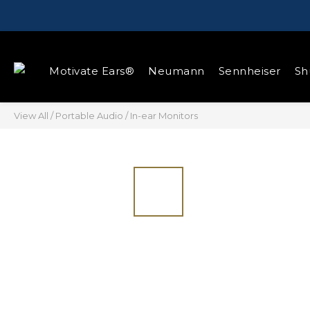
Motivate Ears®
Neumann
Sennheiser
Sh
View All
/
Portable Audio
/
In-ear Monitors