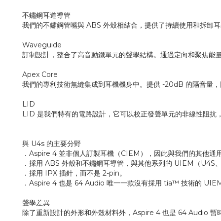
不鏽鋼耳道導管
我們的不鏽鋼管嘴與 ABS 外殼相結合，提供了持續使用和拆卸
Waveguide
訂制設計，整合了高音動鐵單元的聲學結構。通過定向和聚焦能
Apex Core
我們的專利技術無縫集成到耳機機身中。提供 -20dB 的隔音量
LID
LID 是我們特有的電路設計，它可以校正發聲單元的非線性阻
與 U4s 的主要分野
．Aspire 4 並非個人訂製耳機（CIEM），因此與我們的其
．採用 ABS 外殼和不鏽鋼耳導管，與其他系列的 UIEM（U4S、U
．採用 IPX 插針，而不是 2-pin。
．Aspire 4 也是 64 Audio 唯一一款沒有採用 tia™ 技術的 UI
聲學差異
除了重新設計的外形和外殼材料外，Aspire 4 也是 64 A