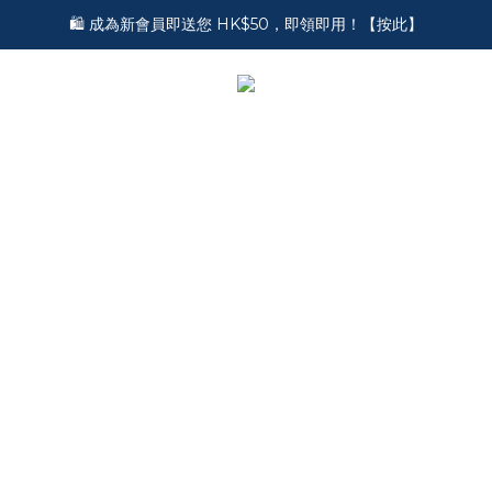
🎵 第一次接觸訂製耳機？歡迎到 Showroom 免費體驗【按此】
🛍️ 成為新會員即送您 HK$50，即領即用！【按此】
🎵 第一次接觸訂製耳機？歡迎到 Showroom 免費體驗【按此】