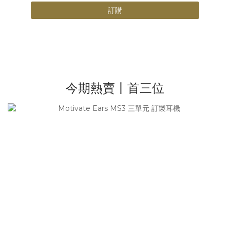
訂購
今期熱賣丨首三位