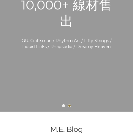
10,000+ 線材售
出
GU. Craftsman / Rhythm Art / Fifty Strings /
Liquid Links / Rhapsodio / Dreamy Heaven
M.E. Blog