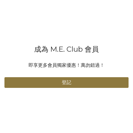
🎤 2️⃣ 聽即時伴奏 場地音響係對住觀眾，背對歌手，加上空間大，
音樂會有回音，如果唔戴耳機，歌手聽到嘅音樂可能會慢1-2秒，仲
會好濛，咁樣點唱得好啊？🎶 3️⃣ 個人化音效 每個歌手習慣唔同，
有人鍾意聽自己把聲大啲，有人只係想聽鋼琴伴奏，甚至有人唔需
要音樂！對耳機就可以按自己需要調節，又唔會影響觀眾嘅體驗～
😎 4️⃣ 即時指示或緊急應變 導演同團隊可以隨時透過耳機向歌手傳
成為 M.E. Club 會員
達指令，例如調整演唱、開始或停止，確保演出順利進行。遇到突
發情況，導演仲可以即時通知歌手，例如暫停演出或調整表演內
容，唔會亂晒大龍！ 有人會問：「戴耳機咪聽唔到粉絲尖叫？」放
即享更多會員獨家優惠！萬勿錯過！
心啦！通常佢哋唱完會除低一邊耳機，聽吓大家嘅反應同歡呼聲，
點會忽略你哋啊！💕 所以話，呢對耳機真係演唱會嘅秘密武器，冇
登記
咗佢，歌手嘅表現可能就冇咁完美喇！下次睇演唱會，見到歌手戴
住對耳機，你就知佢哋有幾專業啦！🔥 📷 @j.fcy 范卓賢 首個個人
音樂會 - 當世界告別我們 🎧 Motivate Ears MS4 入耳式監聽耳機
#演唱會冷知識 #入耳式監聽 #歌手秘密武器 #音樂小知識 #演唱會
必備 #MotivateEars #MS4