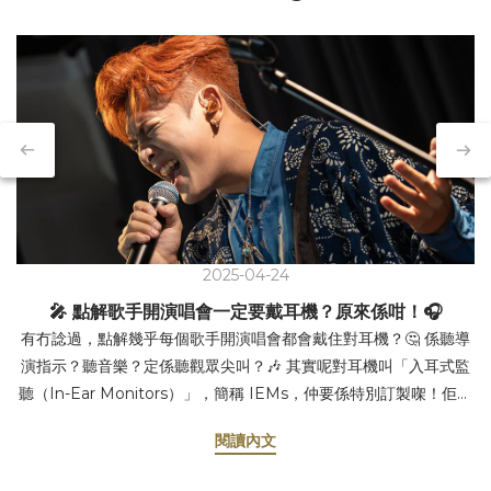
2025-04-24
🎤 點解歌手開演唱會一定要戴耳機？原來係咁！🎧
有冇諗過，點解幾乎每個歌手開演唱會都會戴住對耳機？🤔 係聽導
演指示？聽音樂？定係聽觀眾尖叫？🎶 其實呢對耳機叫「入耳式監
聽（In-Ear Monitors）」，簡稱 IEMs，仲要係特別訂製㗎！佢嘅
作用真係好重要，等我同你講吓啦～ 1️⃣ 聽清楚自己把聲 演唱會現
閱讀內文
場咁大，又多人又嘈，歌手好難聽到自己唱成點，有冇走音、有冇
甩beat，全靠對耳機即時反饋，先可以即時調整，唱得更加穩定！